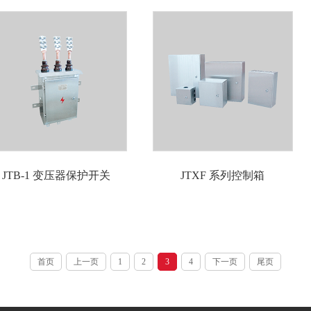
移开式交流金属封闭开
金属封闭设备
关设备
JTB-1 变压器保护开关
JTXF 系列控制箱
箱
首页
上一页
1
2
3
4
下一页
尾页