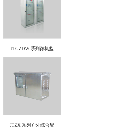
JTGZDW 系列微机监
控直流屏
JTZX 系列户外综合配